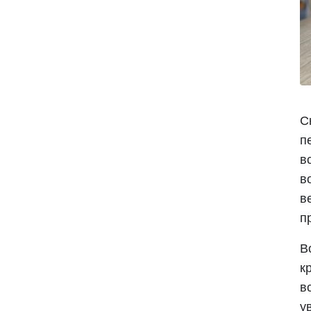
С
п
в
в
в
п
В
к
в
у