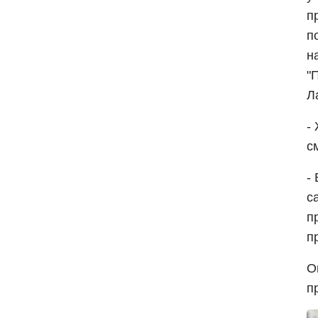
п
п
н
"
Л
-
с
-
с
п
п
О
п