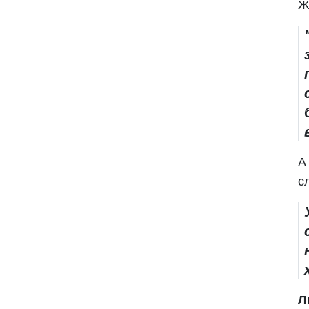
Ж
А
с
Л