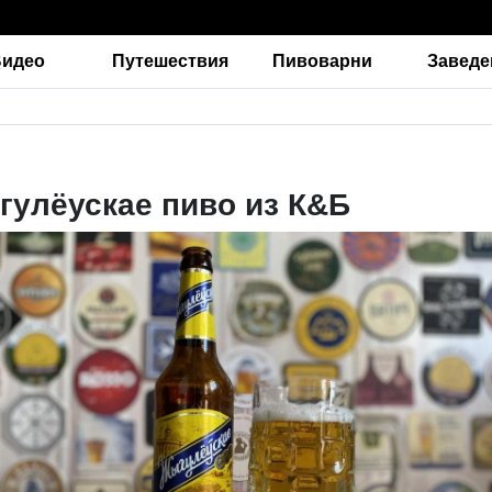
Видео
Путешествия
Пивоварни
Заведе
улёускае пиво из К&Б