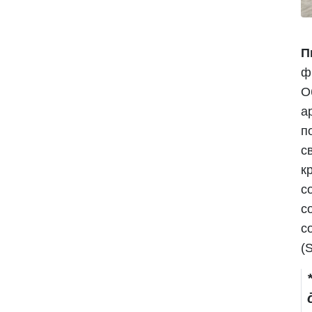
П
ф
О
а
п
с
к
с
с
с
(