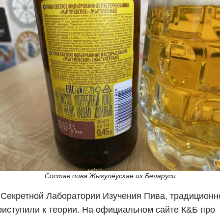
Состав пива Жыгулёускае из Беларуси
 Секретной Лаборатории Изучения Пива, традиционн
риступили к теории. На официальном сайте К&Б про