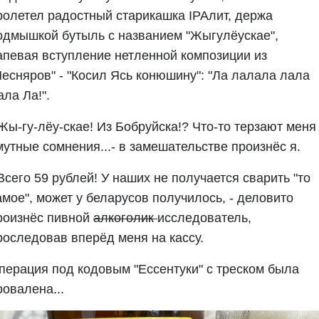
ролетел радостный старикашка IPAлит, держа
одмышкой бутыль с названием "Жыгулёускае",
апевая вступление нетленной композиции из
Песняров" - "Косил Ясь конюшину": "Ла лалала лала
ала Ла!".
 Жы-гу-лёу-скае! Из Бобруйска!? Что-то терзают меня
мутные сомнения...- в замешательстве произнёс я.
 Всего 59 рублей! У наших не получается сварить "то
амое", может у беларусов получилось, - деловито
роизнёс пивной
алкоголик
исследователь,
роследовав вперёд меня на кассу.
перация под кодовым "Ессентуки" с треском была
ровалена...