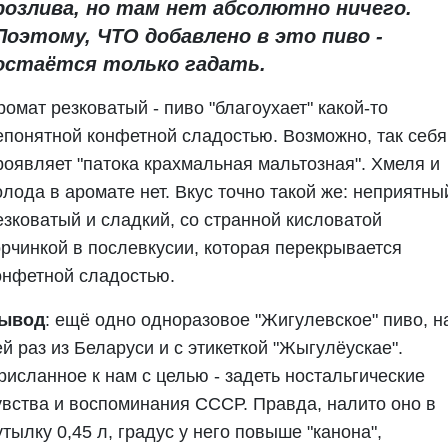
розлива, но там нет абсолютно ничего.
Поэтому, ЧТО добавлено в это пиво -
остаётся только гадать.
ромат резковатый - пиво "благоухает" какой-то
епонятной конфетной сладостью. Возможно, так себя
роявляет "патока крахмальная мальтозная". Хмеля и
олода в аромате нет. Вкус точно такой же: неприятны
езковатый и сладкий, со странной кисловатой
орчинкой в послевкусии, которая перекрывается
онфетной сладостью.
ывод
: ещё одно одноразовое "Жигулевское" пиво, н
ей раз из Беларуси и с этикеткой "Жыгулёускае".
рисланное к нам с целью - задеть ностальгические
увства и воспоминания СССР. Правда, налито оно в
утылку 0,45 л, градус у него повыше "канона",