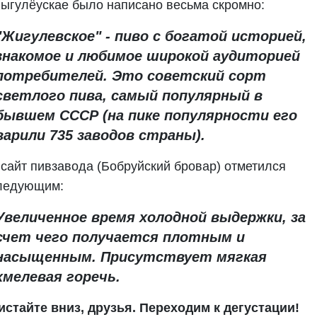
ыгулёускае было написано весьма скромно:
"Жигулевское" - пиво с богатой историей,
знакомое и любимое широкой аудиторией
потребителей. Это советский сорт
светлого пива, самый популярный в
бывшем СССР (на пике популярности его
варили 735 заводов страны).
 сайт пивзавода (Бобруйский бровар) отметился
ледующим:
Увеличенное время холодной выдержки, за
счет чего получается плотным и
насыщенным. Присутствует мягкая
хмелевая горечь.
истайте вниз, друзья. Переходим к дегустации!