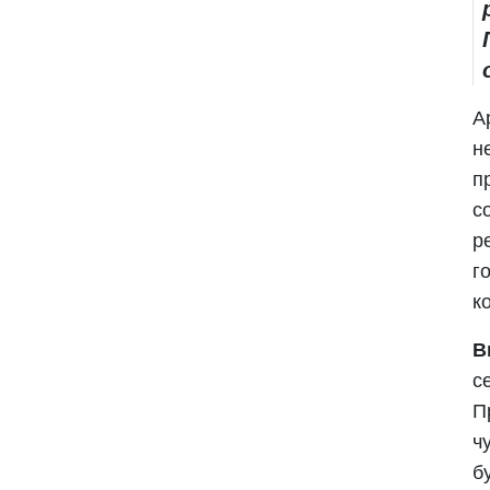
А
н
п
с
р
г
к
В
с
П
ч
б