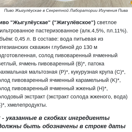
Пиво Жыгулёускае в Секретной Лаборатории Изучения Пива
иво "Жыгулёускае" ("Жигулёвское")
светлое
ильтрованное пастеризованное (алк.4,5%, пл.11%).
бъём: 0,45 л. В составе: вода питьевая из
ртезианских скважин глубиной до 130 м
одготовленная, солод пивоваренный ячменный
ветлый, ячмень пивоваренный (B)*, патока
рахмальная мальтозная (P)*, кукурузная крупа (C)*,
олод пивоваренный ячменный карамельный (K)*,
олод пивоваренный ячменный жженый (H)*,
олодовый экстракт (экстракт солода жженого, вода)
S)*, хмелепродукты.
* - указанные в скобках ингредиенты
должны быть обозначены в строке даты