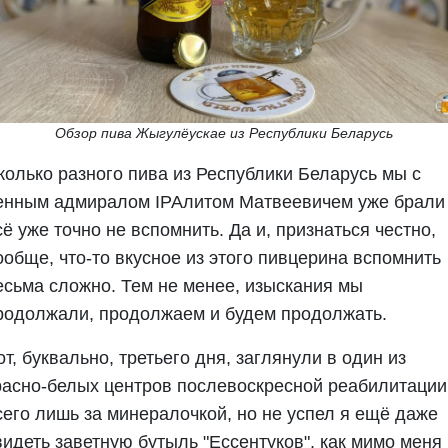
Обзор пива Жыгулёускае из Республики Беларусь
колько разного пива из Республики Беларусь мы с
енным адмиралом IPAлитом Матвеевичем уже брали 
сё уже точно не вспомнить. Да и, признаться честно,
ообще, что-то вкусное из этого пивцерина вспомнить
есьма сложно. Тем не менее, изыскания мы
родолжали, продолжаем и будем продолжать.
от, буквально, третьего дня, заглянули в один из
расно-белых центров послевоскресной реабилитации
сего лишь за минералочкой, но не успел я ещё даже
видеть заветную бутыль "Ессентуков", как мимо меня