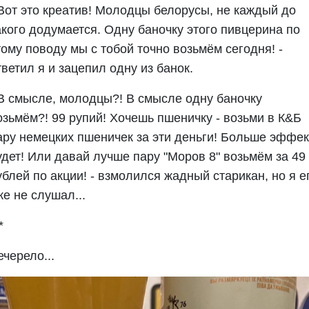
 Вот это креатив! Молодцы белорусы, не каждый до
акого додумается. Одну баночку этого пивцерина по
тому поводу мы с тобой точно возьмём сегодня! -
тветил я и зацепил одну из банок.
 В смысле, молодцы?! В смысле одну баночку
озьмём?! 99 рупий! Хочешь пшеничку - возьми в К&Б
ару немецких пшеничек за эти деньги! Больше эффек
удет! Или давай лучше пару "Моров 8" возьмём за 49
ублей по акции! - взмолился жадный старикан, но я е
же не слушал...
*
ечерело...