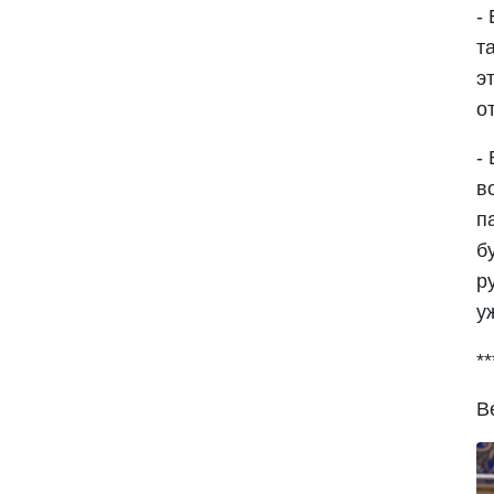
-
т
э
о
-
в
п
б
р
у
**
В