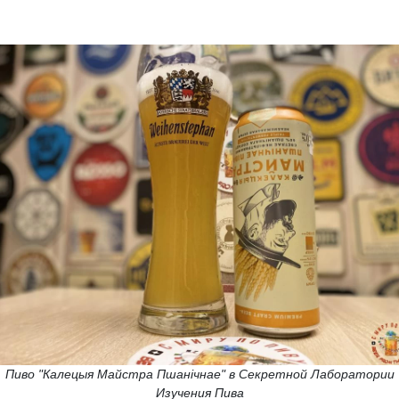
Пиво "Калецыя Майстра Пшанiчнае" в Секретной Лаборатории
Изучения Пива