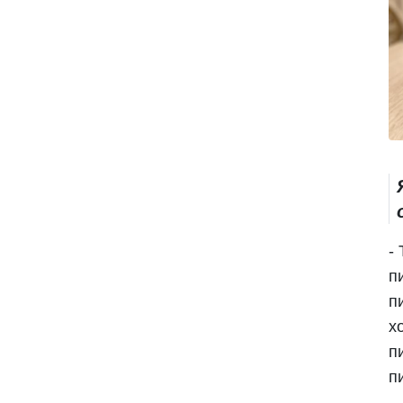
-
п
п
х
п
п