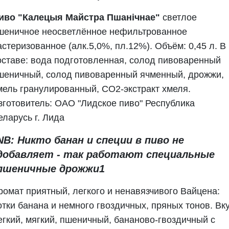
иво "Калецыя Майстра Пшанiчнае"
светлое
шеничное неосветлённое нефильтрованное
астеризованное (алк.5,0%, пл.12%). Объём: 0,45 л. В
оставе: вода подготовленная, солод пивоваренный
шеничный, солод пивоваренный ячменный, дрожжи,
мель гранулированный, CO2-экстракт хмеля.
зготовитель: ОАО "Лидское пиво" Республика
еларусь г. Лида
NB: Никто банан и специи в пиво не
добавляет - так работают специальные
пшеничные дрожжи1
ромат приятный, легкого и ненавязчивого Вайцена:
отки банана и немного гвоздичных, пряных тонов. Вк
егкий, мягкий, пшеничный, бананово-гвоздичный с