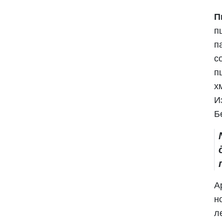
П
п
п
с
п
х
И
Б
А
н
л