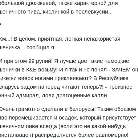
ебольшой дрожжевой, также характерной для
шеничного пива, кислинкой в послевкусии...
*
 Хм...! В целом, приятная, легкая ненажористая
шеничка, - сообщил я.
 И при этом 99 рупий! Я лучше две такие немецкие
шенички в К&Б возьму! И я так и не понял - ЗАЧЕМ о
тикетки вверх ногами приклеивают? В Республике
еларусь задом наперёд читают теперь?! - произнёс
енный адмирал, ловя драгоценные капли.
 Очень грамотно сделали в белорусы! Таким образом
иво перемешивается и осадок, который присутствует 
шеничном пиве всегда (если это не какой-нибудь
ристалвацен) распределяется более равномерно!