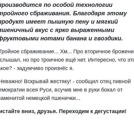
производится по особой технологии
тройного сбраживания. Благодаря этому
продукт имеет пышную пену и мягкий
пшеничный вкус с ярко выраженными
фруктовыми нотами банана и гвоздики.
 Тройное сбраживание... Хм... Про вторичное брожен
 слышал, но про троичное ещё нет. Интересно, что эт
акое? - задумчиво произнёс я.
 Неважно! Вскрывай жестяку! - сообщил отец пивной
емократии всея Руси, всучив мне в руки бокал от
наменитой немецкой пшенички...
истайте вниз, друзья. Переходим к дегустации!