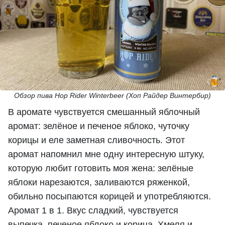
Обзор пива Hop Rider Winterbeer (Хоп Райдер Винтербир)
В аромате чувствуется смешанный яблочный
аромат: зелёное и печеное яблоко, чуточку
корицы и еле заметная сливочность. Этот
аромат напомнил мне одну интересную штуку,
которую любит готовить моя жена: зелёные
яблоки нарезаются, заливаются ряженкой,
обильно посыпаются корицей и употребляются.
Аромат 1 в 1. Вкус сладкий, чувствуется
выпечка, печеное яблоко и корица. Хмеля и