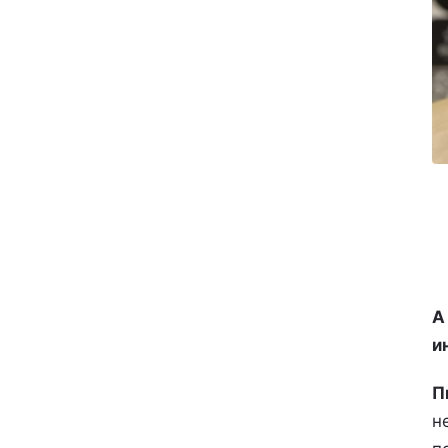
А
и
П
н