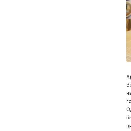
А
В
н
г
О
б
п