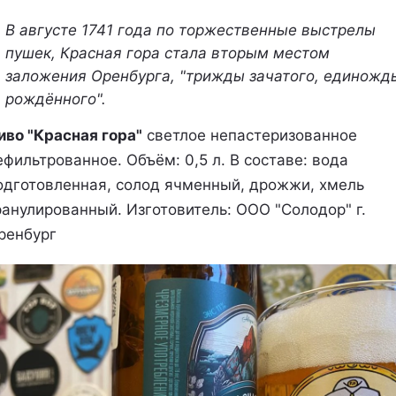
В августе 1741 года по торжественные выстрелы
пушек, Красная гора стала вторым местом
заложения Оренбурга, "трижды зачатого, единожд
рождённого".
иво "Красная гора"
светлое непастеризованное
ефильтрованное. Объём: 0,5 л. В составе: вода
одготовленная, солод ячменный, дрожжи, хмель
ранулированный. Изготовитель: ООО "Солодор" г.
ренбург