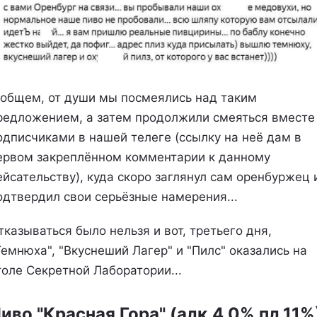
 общем, от души мы посмеялись над таким
редложением, а затем продолжили смеяться вместе
одписчиками в нашей телеге (ссылку на неё дам в
ервом закреплённом комментарии к данному
ейсательству), куда скоро заглянул сам оренбуржец 
одтвердил свои серьёзные намерения...
тказываться было нельзя и вот, третьего дня,
Темнюха", "Вкуснеший Лагер" и "Пилс" оказались на
толе Секретной Лаборатории...
иво "Красная Гора" (алк.4,0% пл.11%