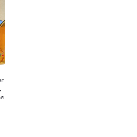
ат
,
ая