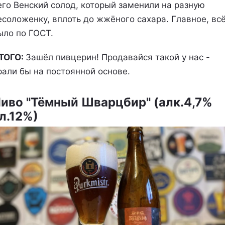
его Венский солод, который заменили на разную
есоложенку, вплоть до жжёного сахара. Главное, вс
ыло по ГОСТ.
ТОГО:
Зашёл пивцерин! Продавайся такой у нас -
рали бы на постоянной основе.
иво "Тёмный Шварцбир" (алк.4,7%
л.12%)