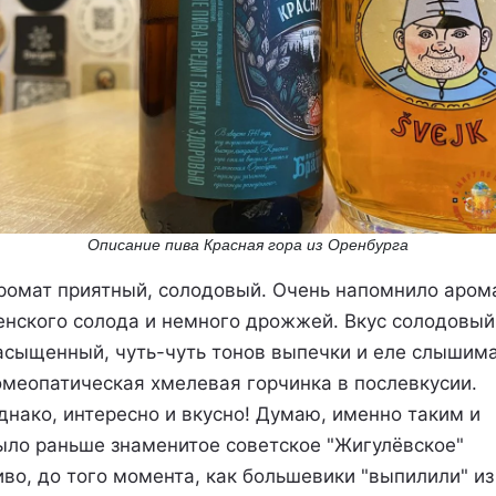
Описание пива Красная гора из Оренбурга
ромат приятный, солодовый. Очень напомнило аром
енского солода и немного дрожжей. Вкус солодовый
асыщенный, чуть-чуть тонов выпечки и еле слышим
омеопатическая хмелевая горчинка в послевкусии.
днако, интересно и вкусно! Думаю, именно таким и
ыло раньше знаменитое советское "Жигулёвское"
иво, до того момента, как большевики "выпилили" из