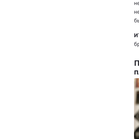
н
н
б
И
б
П
п