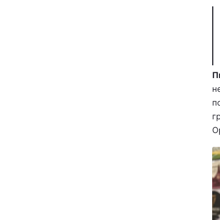
П
н
п
г
О