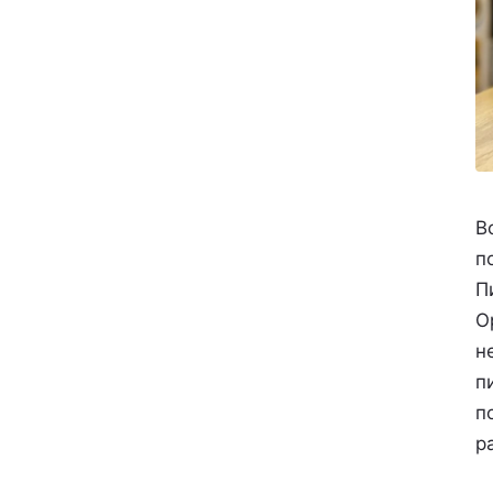
В
п
П
О
н
п
п
р