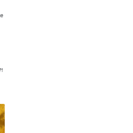
ке
?!