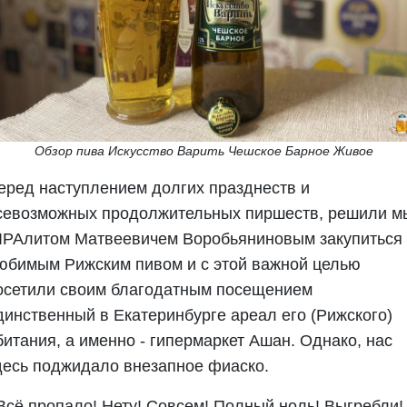
Обзор пива Искусство Варить Чешское Барное Живое
еред наступлением долгих празднеств и
севозможных продолжительных пиршеств, решили м
 IPAлитом Матвеевичем Воробьяниновым закупиться
юбимым Рижским пивом и с этой важной целью
осетили своим благодатным посещением
динственный в Екатеринбурге ареал его (Рижского)
битания, а именно - гипермаркет Ашан. Однако, нас
десь поджидало внезапное фиаско.
 Всё пропало! Нету! Совсем! Полный ноль! Выгребли! 