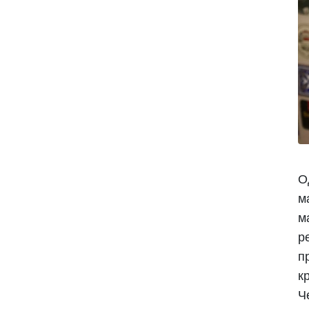
О
м
м
р
п
к
Ч