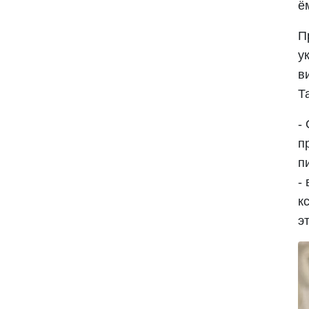
ё
П
у
в
Т
-
п
п
-
к
э