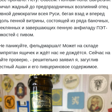
ричал жадный до предпраздничных возлияний отец
ивной демократии всея Руси, бегая взад и вперед
доль пенной витрины, состоящей из ряда баночных,
теклянных и завершающих пенную анфиладу ПЭТ-
мкостей с пивом.
 Не паникуйте, фельдмаршал! Может на складе
рипрятан ящичек и ждёт нас не дождётся. Сейчас на
айте проверю, - решительно заявил я, загуглив
естный Ашан и его пивцериновое содержимое.