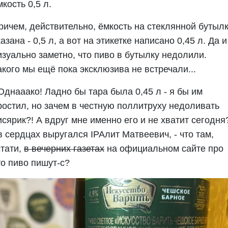
мкость 0,5 л.
ричем, действительно, ёмкость на стеклянной бутыл
казана - 0,5 л, а вот на этикетке написано 0,45 л. Да и
изуально заметно, что пиво в бутылку недолили.
акого мы ещё пока эксклюзива не встречали...
 Однааако! Ладно бы тара была 0,45 л - я бы им
ростил, но зачем в честную поллитруху недоливать
исярик?! А вдруг мне именно его и не хватит сегодня
 в сердцах выругался IPAлит Матвеевич, - что там,
стати,
в вечерних газетах
на официальном сайте про
то пиво пишут-с?