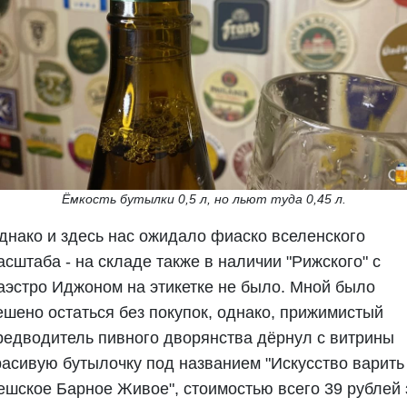
Ёмкость бутылки 0,5 л, но льют туда 0,45 л.
днако и здесь нас ожидало фиаско вселенского
асштаба - на складе также в наличии "Рижского" с
аэстро Иджоном на этикетке не было. Мной было
ешено остаться без покупок, однако, прижимистый
редводитель пивного дворянства дёрнул с витрины
расивую бутылочку под названием "Искусство варить 
ешское Барное Живое", стоимостью всего 39 рублей 