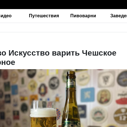
Видео
Путешествия
Пивоварни
Заведе
о Искусство варить Чешское
рное