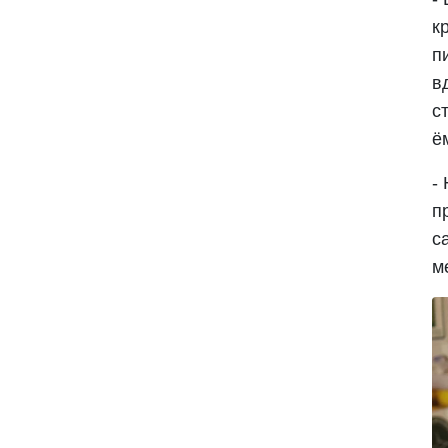
к
п
в
с
ё
-
п
с
м