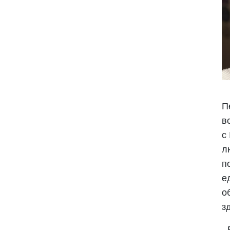
П
в
с
л
п
е
о
з
-