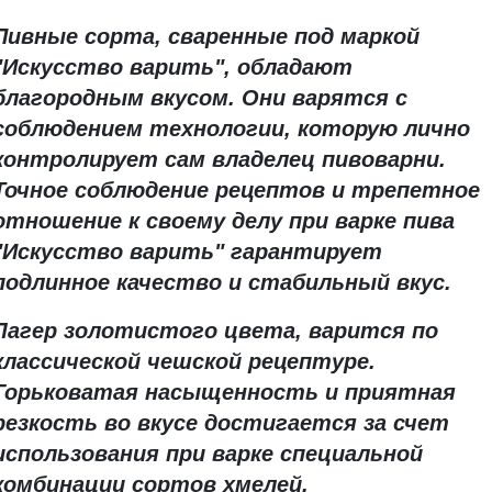
Пивные сорта, сваренные под маркой
"Искусство варить", обладают
благородным вкусом. Они варятся с
соблюдением технологии, которую лично
контролирует сам владелец пивоварни.
Точное соблюдение рецептов и трепетное
отношение к своему делу при варке пива
"Искусство варить" гарантирует
подлинное качество и стабильный вкус.
Лагер золотистого цвета, варится по
классической чешской рецептуре.
Горьковатая насыщенность и приятная
резкость во вкусе достигается за счет
использования при варке специальной
комбинации сортов хмелей.