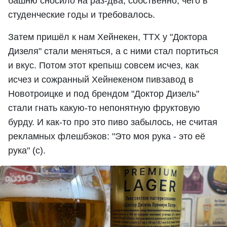
башню сносило на раз-два, собственно, чего в
студенческие годы и требовалось.
Затем пришёл к нам Хейнекен, ТТХ у "Доктора
Дизеля" стали меняться, а с ними стал портиться
и вкус. Потом этот крепыш совсем исчез, как
исчез и сожранный Хейнекеном пивзавод в
Новотроицке и под брендом "Доктор Дизель"
стали гнать какую-то непонятную фруктовую
бурду. И как-то про это пиво забылось, не считая
рекламных флешбэков: "Это моя рука - это её
рука" (с).