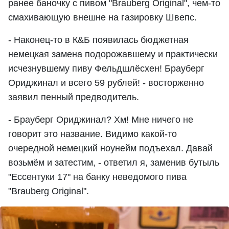
ранее баночку с пивом "Brauberg Original", чем-то
смахивающую внешне на газировку Швепс.
- Наконец-то в К&Б появилась бюджетная
немецкая замена подорожавшему и практически
исчезнувшему пиву Фельдшлёсхен! Брауберг
Ориджинал и всего 59 рублей! - восторженно
заявил пенный предводитель.
- Брауберг Ориджинал? Хм! Мне ничего не
говорит это название. Видимо какой-то
очередной немецкий ноунейм подъехал. Давай
возьмём и затестим, - ответил я, заменив бутыль
"Ессентуки 17" на банку неведомого пива
"Brauberg Original".