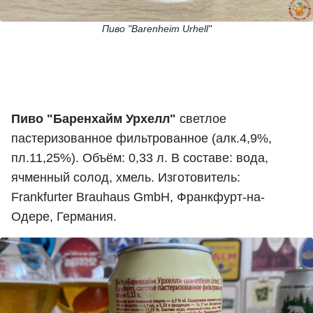
Пиво "Barenheim Urhell"
Пиво "Баренхайм Урхелл"
светлое
пастеризованное фильтрованное (алк.4,9%,
пл.11,25%). Объём: 0,33 л. В составе: вода,
ячменный солод, хмель. Изготовитель:
Frankfurter Brauhaus GmbH, Франкфурт-на-
Одере, Германия.