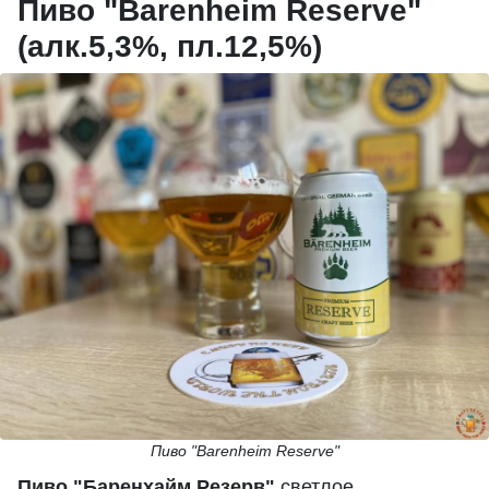
Пиво "Barenheim Reserve"
(алк.5,3%, пл.12,5%)
Пиво "Barenheim Reserve"
Пиво "Баренхайм Резерв"
светлое