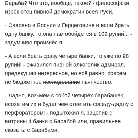
Бараба? Что это, вообще, такое? - философски
изрёк отец пивной демократии всея Руси.
- Сварено в Боснии и Герцеговине и если брать
одну банку, то она нам обойдётся в 109 рупий... -
задумчиво произнёс я.
- А если брать сразу четыре банки, то уже по 98
рупий! - оживился пивной
алкоголик
адмирал,
предвкушая интересное, но всё равно, совсем
не бюджетное
исследование
пьянчество.
- Ладно, возьмём с собой четырёх барабашек,
всохатим их и будет чем ответить соседу-дядлу с
перфоратором! - подытожил я, зацепив с
витрины 4 банки с Барабой или, правильнее
сказать, с Барабами.