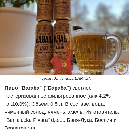
Пирамида из пива BARABA
Пиво "Baraba" ("Бараба")
светлое
пастеризованное фильтрованное (алк.4,2%
пл.10,0%). Объём: 0,5 л. В составе: вода,
ячменный солод, ячмень, хмель. Изготовитель:
"Banjalucka Pivara" d.o.o., Баня-Лука, Босния и
Герцеговина.