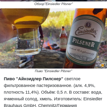
Обзор"Einsiedler Pilsner"
Пиво "Einsiedler Pilsner"
Пиво "Айнзидлер Пилснер"
светлое
фильтрованное пастеризованное. (алк. 4,9%,
плотность 11,4%). Объём: 0,5 л. В составе: вода,
ячменный солод, хмель. Изготовитель: Einsiedler
Brauhaus GmbH, Chemnitz/Германия