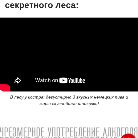
секретного леса:
В лесу у костра: дегустирую 3 вкусных немецких пива и
жарю вкуснейшие шпикачки!