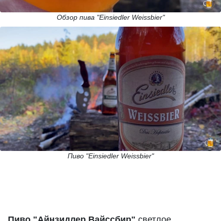
Обзор пива "Einsiedler Weissbier"
Пиво "Einsiedler Weissbier"
Пиво "Айнзидлер Вайссбир"
светлое